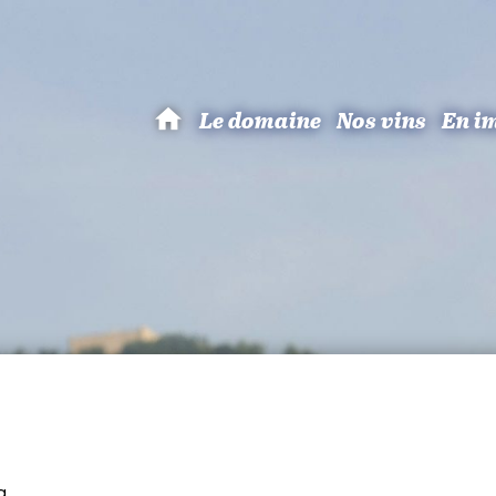
Le domaine
Nos vins
En i
Bruno
Hertz
:
Viticulteur
à
Eguisheim
g.