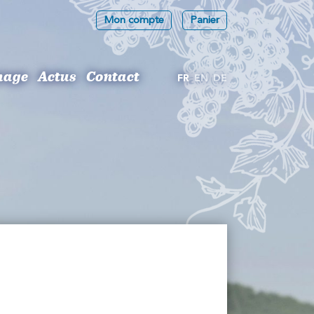
Mon compte
Panier
mage
Actus
Contact
FR
EN
DE