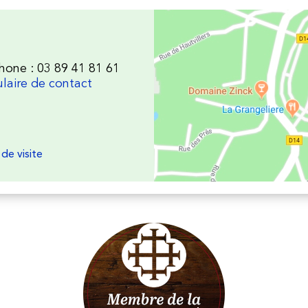
hone : 03 89 41 81 61
laire de contact
de visite
Les Vins d'Alsace Bruno Hertz à