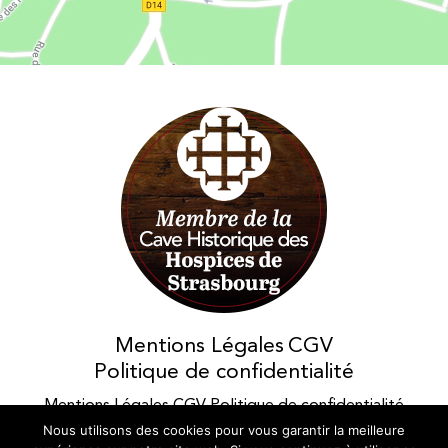
Les Vins d'Alsace Bruno Hertz à Eguisheim : Nous trouver
Membres des Caves
Mentions Légales
historiques des Hospices de
CGV
Strasbourg
Politique de confidentialité
Mentions Légales
CGV
Politique de confidentialité
Nous utilisons des cookies pour vous garantir la meilleure