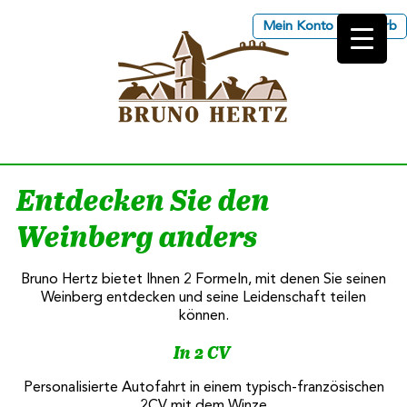
Mein Konto
Korb
Les Vins d'Alsace Bruno
Hertz à Eguisheim
Entdecken Sie den
Weinberg anders
Bruno Hertz bietet Ihnen 2 Formeln, mit denen Sie seinen
Weinberg entdecken und seine Leidenschaft teilen
können.
In 2 CV
Personalisierte Autofahrt in einem typisch-französischen
2CV mit dem Winze