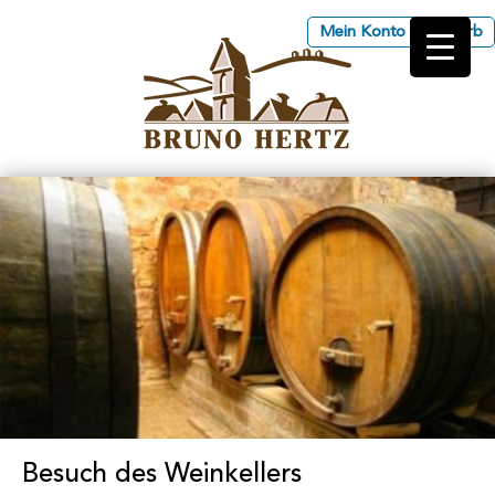
Mein Konto
Korb
Les Vins d'Alsace Bruno
Hertz à Eguisheim
Besuch des Weinkellers