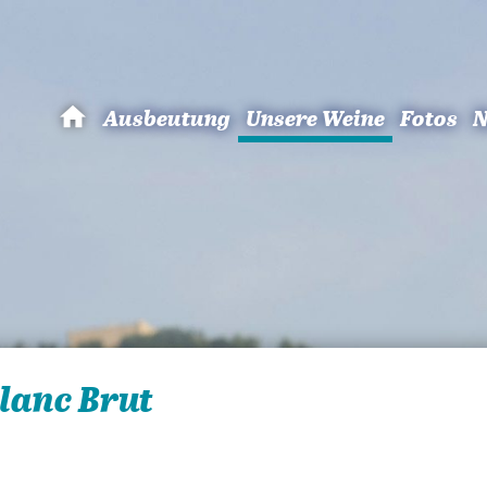
Ausbeutung
Unsere Weine
Fotos
N
Bruno
Hertz:
Winzer
in
Eguisheim
lanc Brut