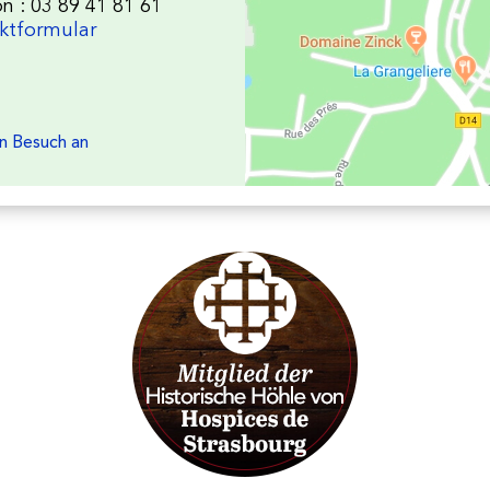
n : 03 89 41 81 61
ktformular
en Besuch an
Les Vins d'Alsace Bruno Hertz à
Membres des Caves