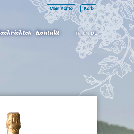
Mein Konto
Korb
achrichten
Kontakt
FR
EN
DE