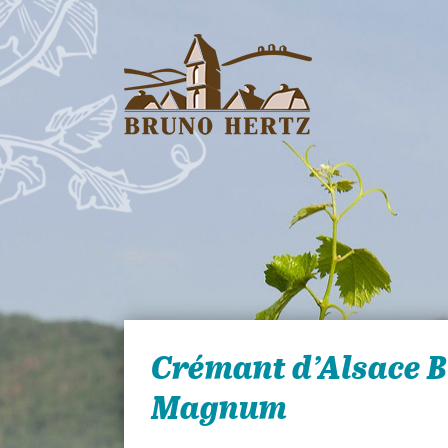
Les Vins d'Alsace Bruno
Hertz à Eguisheim
Crémant d’Alsace B
Magnum