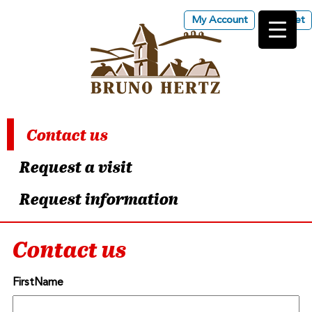
My Account
Basket
Les Vins d'Alsace Bruno
Hertz à Eguisheim
Contact us
Request a visit
Request information
Contact us
FirstName