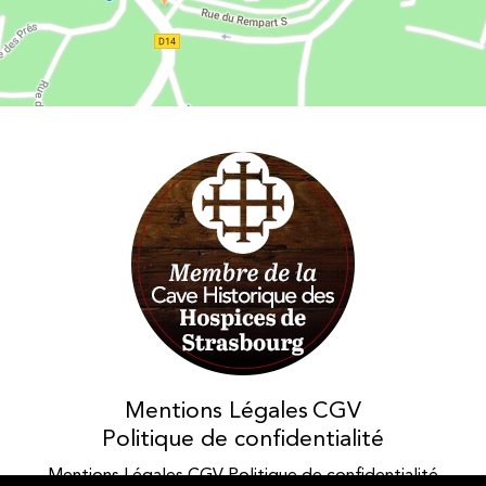
Les Vins d'Alsace Bruno Hertz à Eguisheim : Nous trouver
Membres des Caves
Mentions Légales
historiques des Hospices de
CGV
Strasbourg
Politique de confidentialité
Mentions Légales
CGV
Politique de confidentialité